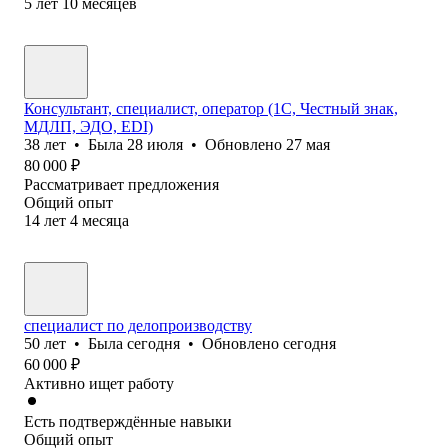
5
лет
10
месяцев
Консультант, специалист, оператор (1С, Честный знак,
МДЛП, ЭДО, EDI)
38
лет
•
Была
28 июля
•
Обновлено
27 мая
80 000
₽
Рассматривает предложения
Общий опыт
14
лет
4
месяца
специалист по делопроизводству
50
лет
•
Была
сегодня
•
Обновлено
сегодня
60 000
₽
Активно ищет работу
Есть подтверждённые навыки
Общий опыт