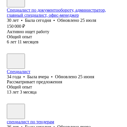
Специалист по документообороту, администратор,
главный специалист, офис-менеджер
30
лет
•
Была
сегодня
•
Обновлено
25 июля
150 000
₽
Активно ищет работу
Общий опыт
6
лет
11
месяцев
Специалист
34
года
•
Была
вчера
•
Обновлено
25 июня
Рассматривает предложения
Общий опыт
13
лет
3
месяца
специалист по тендерам
36
лет
•
Была
сегодня
•
Обновлено
вчера