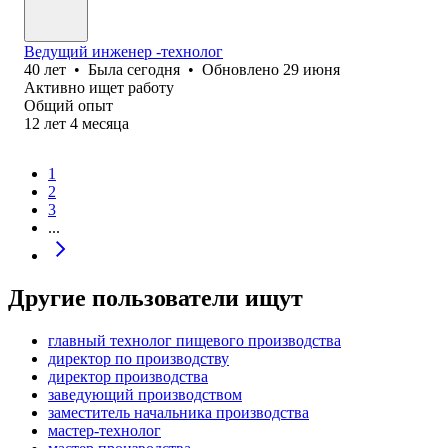
Ведущий инженер -технолог
40
лет
•
Была
сегодня
•
Обновлено
29 июня
Активно ищет работу
Общий опыт
12
лет
4
месяца
1
2
3
...
Другие пользователи ищут
главный технолог пищевого производства
директор по производству
директор производства
заведующий производством
заместитель начальника производства
мастер-технолог