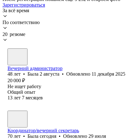
Зарегистрироваться
За всё время
По соответствию
20 резюме
Вечерний администратор
48
лет
•
Была
2 августа
•
Обновлено
11 декабря 2025
20 000
₽
Не ищет работу
Общий опыт
13
лет
7
месяцев
Координатор/вечерний секретарь
70
лет
•
Была
сегодня
•
Обновлено
29 июля