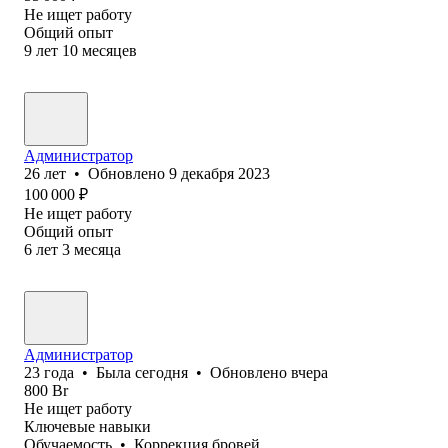
Не ищет работу
Общий опыт
9
лет
10
месяцев
Администратор
26
лет
•
Обновлено
9 декабря 2023
100 000
₽
Не ищет работу
Общий опыт
6
лет
3
месяца
Администратор
23
года
•
Была
сегодня
•
Обновлено
вчера
800
Br
Не ищет работу
Ключевые навыки
Обучаемость
•
Коррекция бровей