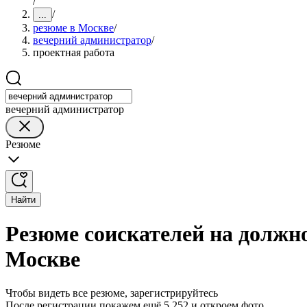
/
/
...
резюме в Москве
/
вечерний администратор
/
проектная работа
вечерний администратор
Резюме
Найти
Резюме соискателей на должн
Москве
Чтобы видеть все резюме, зарегистрируйтесь
После регистрации покажем ещё 5 252 и откроем фото