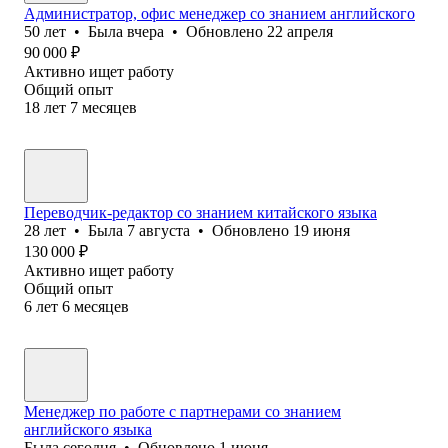
Администратор, офис менеджер со знанием английского
50
лет
•
Была
вчера
•
Обновлено
22 апреля
90 000
₽
Активно ищет работу
Общий опыт
18
лет
7
месяцев
Переводчик-редактор со знанием китайского языка
28
лет
•
Была
7 августа
•
Обновлено
19 июня
130 000
₽
Активно ищет работу
Общий опыт
6
лет
6
месяцев
Менеджер по работе с партнерами со знанием
английского языка
Была
сегодня
•
Обновлено
1 июня