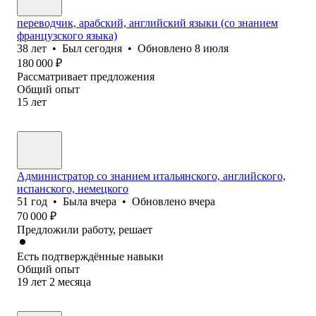
переводчик, арабский, английский языки (со знанием
французского языка)
38
лет
•
Был
сегодня
•
Обновлено
8 июля
180 000
₽
Рассматривает предложения
Общий опыт
15
лет
Администратор со знанием итальянского, английского,
испанского, немецкого
51
год
•
Была
вчера
•
Обновлено
вчера
70 000
₽
Предложили работу, решает
Есть подтверждённые навыки
Общий опыт
19
лет
2
месяца