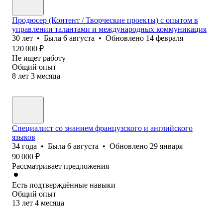
Продюсер (Контент / Творческие проекты) с опытом в
управлении талантами и международных коммуникация
30
лет
•
Была
6 августа
•
Обновлено
14 февраля
120 000
₽
Не ищет работу
Общий опыт
8
лет
3
месяца
Специалист со знанием французского и английского
языков
34
года
•
Была
6 августа
•
Обновлено
29 января
90 000
₽
Рассматривает предложения
Есть подтверждённые навыки
Общий опыт
13
лет
4
месяца