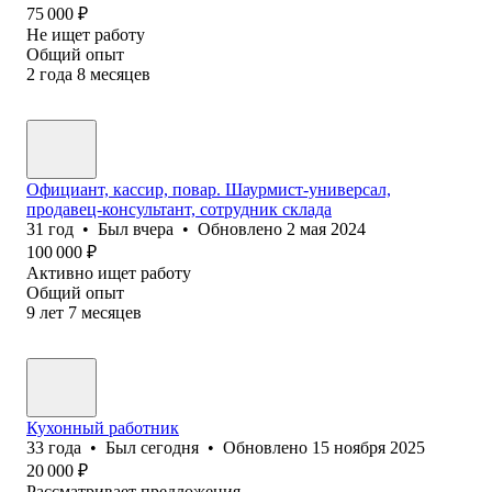
75 000
₽
Не ищет работу
Общий опыт
2
года
8
месяцев
Официант, кассир, повар. Шаурмист-универсал,
продавец-консультант, сотрудник склада
31
год
•
Был
вчера
•
Обновлено
2 мая 2024
100 000
₽
Активно ищет работу
Общий опыт
9
лет
7
месяцев
Кухонный работник
33
года
•
Был
сегодня
•
Обновлено
15 ноября 2025
20 000
₽
Рассматривает предложения