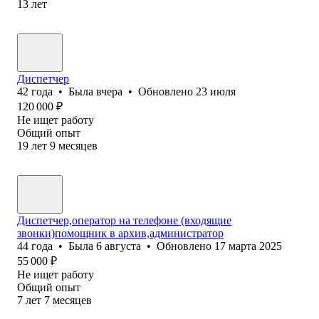
13
лет
Диспетчер
42
года
•
Была
вчера
•
Обновлено
23 июля
120 000
₽
Не ищет работу
Общий опыт
19
лет
9
месяцев
Диспетчер,оператор на телефоне (входящие
звонки)помощник в архив,администратор
44
года
•
Была
6 августа
•
Обновлено
17 марта 2025
55 000
₽
Не ищет работу
Общий опыт
7
лет
7
месяцев