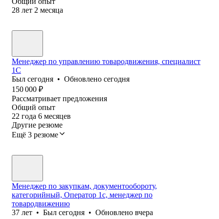
Общий опыт
28
лет
2
месяца
Менеджер по управлению товародвижения, специалист
1С
Был
сегодня
•
Обновлено
сегодня
150 000
₽
Рассматривает предложения
Общий опыт
22
года
6
месяцев
Другие резюме
Ещё 3 резюме
Менеджер по закупкам, документообороту,
категорийный, Оператор 1с, менеджер по
товародвижению
37
лет
•
Был
сегодня
•
Обновлено
вчера