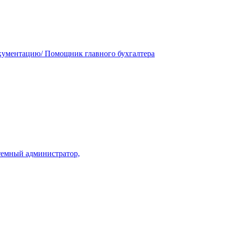
окументацию/ Помощник главного бухгалтера
темный администратор,