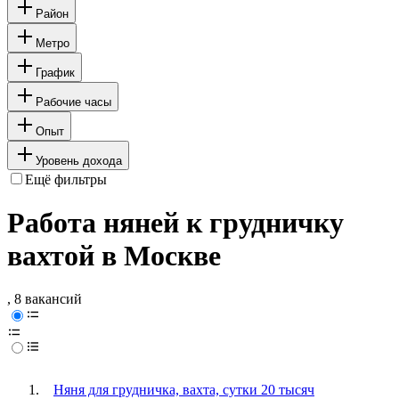
Район
Метро
График
Рабочие часы
Опыт
Уровень дохода
Ещё фильтры
Работа няней к грудничку
вахтой в Москве
, 8 вакансий
Няня для грудничка, вахта, сутки 20 тысяч