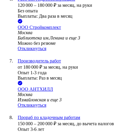
120 000
–
180 000
₽
за месяц,
на руки
Без опыта
Выплаты: Два раза в месяц
ООО
Стройкомплект
Москва
Библиотека им.Ленина
и еще
3
Можно без резюме
Откликнуться
Производитель работ
от
180 000
₽
за месяц,
на руки
Опыт 1-3 года
Выплаты: Раз в месяц
ООО
АНТХИЛЛ
Москва
Измайловская
и еще
3
Откликнуться
Прораб по кладочным работам
150 000
–
200 000
₽
за месяц,
до вычета налогов
Опыт 3-6 лет