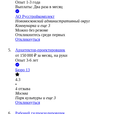
Опыт 1-3 года
Выплаты: Два раза в месяц
АО
Русстройкомплект
Новомосковский административный округ
Коммунарка
и еще
3
Можно без резюме
Откликнитесь среди первых
Откликнуться
Архитектор-проектировщик
от
150 000
₽
за месяц,
на руки
Опыт 3-6 лет
Бюро 13
4.3
•
4
отзыва
Москва
Парк культуры
и еще
3
Откликнуться
Рабочий гидроизолировщик