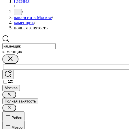
Главная
/
/
...
вакансии в Москве
/
каменщик
/
полная занятость
каменщик
Москва
Полная занятость
Район
Метро