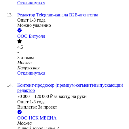
Откликнуться
Редактор Telegram-канала B2B-агентства
Опыт 1-3 года
Можно удалённо
ООО
Битуолл
4.5
•
3
отзыва
Москва
Калужская
Откликнуться
Контент-продюсер (премиум-сегмент)/выпускающий
редактор
70 000
–
120 000
₽
за вахту,
на руки
Опыт 1-3 года
Выплаты: За проект
ООО
НСК МЕДИА
Москва
Китай-город
и еще
2