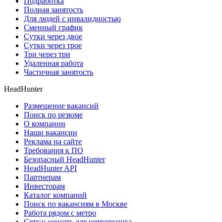
Подработка
Полная занятость
Для людей с инвалидностью
Сменный график
Сутки через двое
Сутки через трое
Три через три
Удаленная работа
Частичная занятость
HeadHunter
Размещение вакансий
Поиск по резюме
О компании
Наши вакансии
Реклама на сайте
Требования к ПО
Безопасный HeadHunter
HeadHunter API
Партнерам
Инвесторам
Каталог компаний
Поиск по вакансиям в Москве
Работа рядом с метро
Сетка: соцсеть для нетворкинга