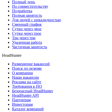
Полный день
По совместительству
Подработка
Полная занятость
Для людей с инвалидностью
Сменный график
Сутки через двое
Сутки через трое
Три через три
Удаленная работа
Частичная занятость
HeadHunter
Размещение вакансий
Поиск по резюме
О компании
Наши вакансии
Реклама на сайте
Требования к ПО
Безопасный HeadHunter
HeadHunter API
Партнерам
Инвесторам
Каталог компаний