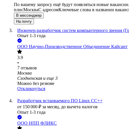
По вашему запросу ещё будут появляться новые вакансии
плис
Москва
С адресом
Ключевые слова в названии ваканс
В мессенджер
На почту
Инженер-разработчик систем компьютерного зрения (Г
Опыт 1-3 года
ООО
Научно-Производственное Объединение Кайсант
3.9
•
7
отзывов
Москва
Сходненская
и еще
3
Можно без резюме
Откликнуться
Разработчик встаиваемого ПО Linux CC++
от
150 000
₽
за месяц,
до вычета налогов
Опыт 1-3 года
ООО
НПП ФЛИКС