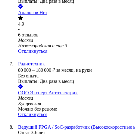
Выплаты: Два раза в месяц
Аналогов Нет
4.9
•
6
отзывов
Москва
Нижегородская
и еще
3
Откликнуться
Радиотехник
80 000
–
180 000
₽
за месяц,
на руки
Без опыта
Выплаты: Два раза в месяц
ООО
Эксперт Автоэлектрик
Москва
Кунцевская
Можно без резюме
Откликнуться
Ведущий FPGA / SoC-разработчик (Высокоскоростные 
Опыт 3-6 лет