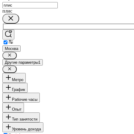
плис
Москва
Другие параметры
1
Метро
График
Рабочие часы
Опыт
Тип занятости
Уровень дохода