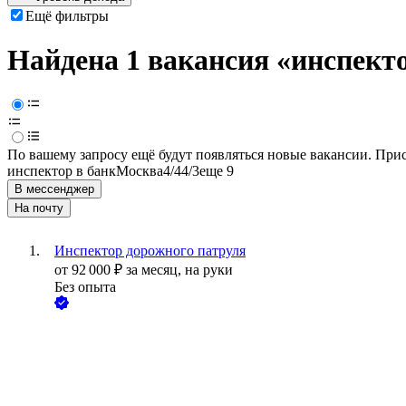
Ещё фильтры
Найдена 1 вакансия
«инспекто
По вашему запросу ещё будут появляться новые вакансии. При
инспектор в банк
Москва
4/4
4/3
еще 9
В мессенджер
На почту
Инспектор дорожного патруля
от
92 000
₽
за месяц,
на руки
Без опыта