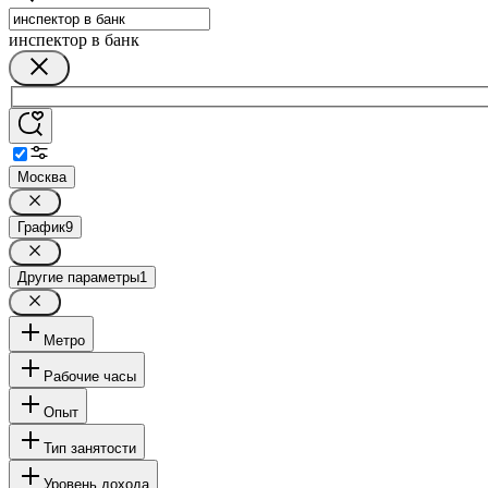
инспектор в банк
Москва
График
9
Другие параметры
1
Метро
Рабочие часы
Опыт
Тип занятости
Уровень дохода