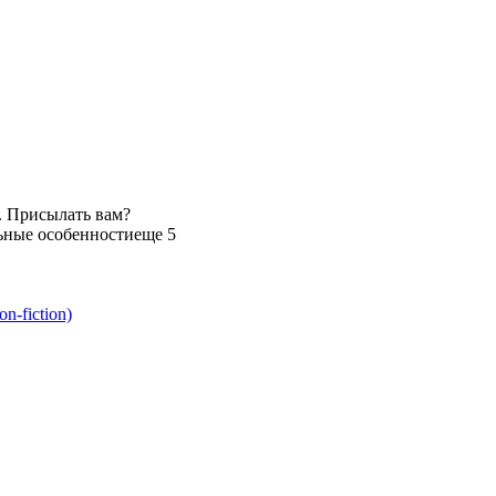
. Присылать вам?
ьные особенности
еще 5
-fiction)