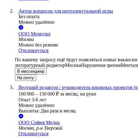
Автор вопросов для интеллектуальной игры
Без опыта
Можно удалённо
ООО
Мозкульт
Москва
Можно без резюме
Откликнуться
По вашему запросу ещё будут появляться новые вакансии
литературный редактор
Москва
Нарушения зрения
Ментал
В мессенджер
На почту
Ведущий редактор / руководитель книжных проектов (non
100 000
–
150 000
₽
за месяц,
на руки
Опыт 3-6 лет
Можно удалённо
Выплаты: Два раза в месяц
ООО
София Медиа
Москва, р-н Тверской
Откликнуться