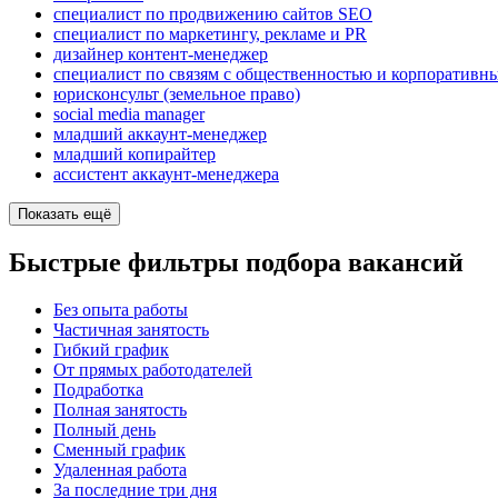
специалист по продвижению сайтов SEO
специалист по маркетингу, рекламе и PR
дизайнер контент-менеджер
специалист по связям с общественностью и корпоратив
юрисконсульт (земельное право)
social media manager
младший аккаунт-менеджер
младший копирайтер
ассистент аккаунт-менеджера
Показать ещё
Быстрые фильтры подбора вакансий
Без опыта работы
Частичная занятость
Гибкий график
От прямых работодателей
Подработка
Полная занятость
Полный день
Сменный график
Удаленная работа
За последние три дня