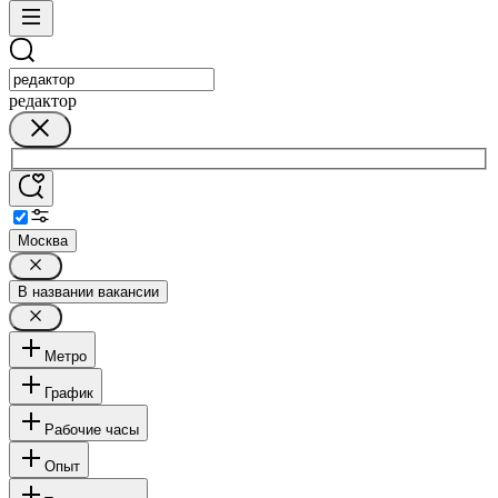
редактор
Москва
В названии вакансии
Метро
График
Рабочие часы
Опыт