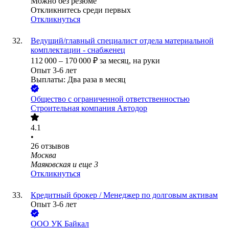
Можно без резюме
Откликнитесь среди первых
Откликнуться
Ведущий/главный специалист отдела материальной
комплектации - снабженец
112 000
–
170 000
₽
за месяц,
на руки
Опыт 3-6 лет
Выплаты: Два раза в месяц
Общество с ограниченной ответственностью
Строительная компания Автодор
4.1
•
26
отзывов
Москва
Маяковская
и еще
3
Откликнуться
Кредитный брокер / Менеджер по долговым активам
Опыт 3-6 лет
ООО
УК Байкал