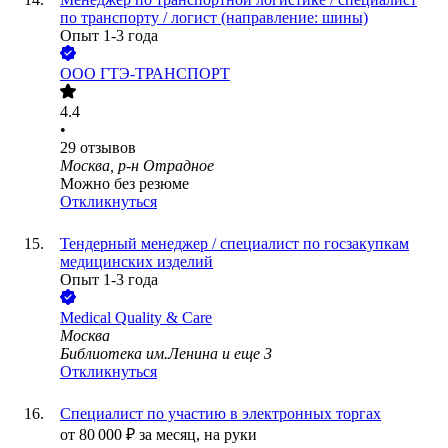
по транспорту / логист (направление: шины)
Опыт 1-3 года
ООО
ГТЭ-ТРАНСПОРТ
4.4
•
29
отзывов
Москва, р-н Отрадное
Можно без резюме
Откликнуться
Тендерный менеджер / специалист по госзакупкам
медицинских изделий
Опыт 1-3 года
Medical Quality & Care
Москва
Библиотека им.Ленина
и еще
3
Откликнуться
Специалист по участию в электронных торгах
от
80 000
₽
за месяц,
на руки