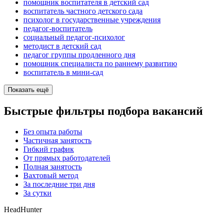
помощник воспитателя в детский сад
воспитатель частного детского сада
психолог в государственные учреждения
педагог-воспитатель
социальный педагог-психолог
методист в детский сад
педагог группы продленного дня
помощник специалиста по раннему развитию
воспитатель в мини-сад
Показать ещё
Быстрые фильтры подбора вакансий
Без опыта работы
Частичная занятость
Гибкий график
От прямых работодателей
Полная занятость
Вахтовый метод
За последние три дня
За сутки
HeadHunter