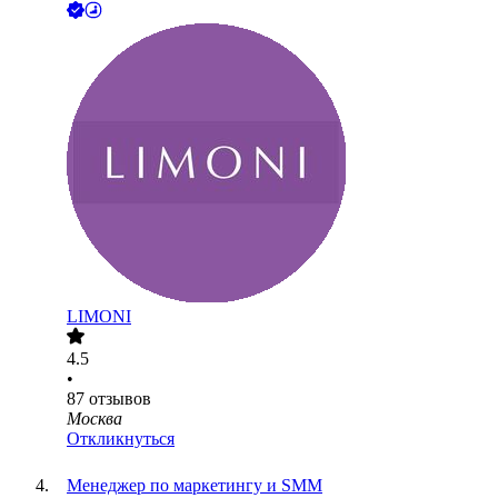
LIMONI
4.5
•
87
отзывов
Москва
Откликнуться
Менеджер по маркетингу и SMM