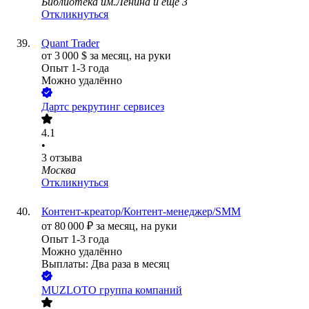
Библиотека им.Ленина
и еще
3
Откликнуться
Quant Trader
от
3 000
$
за месяц,
на руки
Опыт 1-3 года
Можно удалённо
Дартс рекрутинг сервисез
4.1
•
3
отзыва
Москва
Откликнуться
Контент-креатор/Контент-менеджер/SMM
от
80 000
₽
за месяц,
на руки
Опыт 1-3 года
Можно удалённо
Выплаты: Два раза в месяц
MUZLOTO группа компаний