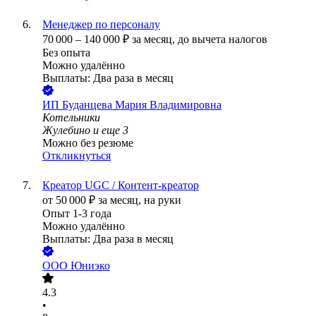
Менеджер по персоналу
70 000
–
140 000
₽
за месяц,
до вычета налогов
Без опыта
Можно удалённо
Выплаты: Два раза в месяц
ИП
Буданцева Мария Владимировна
Котельники
Жулебино
и еще
3
Можно без резюме
Откликнуться
Креатор UGC / Контент‑креатор
от
50 000
₽
за месяц,
на руки
Опыт 1-3 года
Можно удалённо
Выплаты: Два раза в месяц
ООО
Юниэко
4.3
•