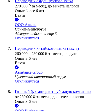
Переводчик с французского языка
270 000
₽
за месяц,
до вычета налогов
Опыт более 6 лет
Вахта
ООО
Альпы
Санкт-Петербург
Адмиралтейская
и еще
3
Откликнуться
Переводчик китайского языка (вахта)
260 000
–
280 000
₽
за месяц,
на руки
Опыт 3-6 лет
Вахта
Assistance Group
Чукотский автономный округ
Откликнуться
Главный бухгалтер в зарубежную компанию
от
230 000
₽
за месяц,
до вычета налогов
Опыт 3-6 лет
ООО
Киберлинк