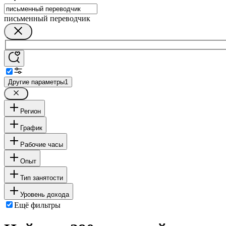
письменный переводчик
Другие параметры
1
Регион
График
Рабочие часы
Опыт
Тип занятости
Уровень дохода
Ещё фильтры