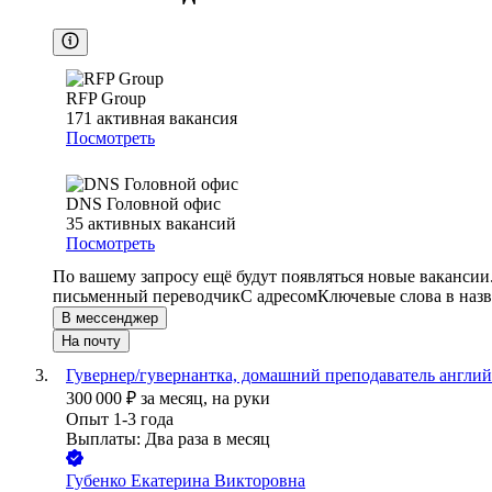
RFP Group
171
активная вакансия
Посмотреть
DNS Головной офис
35
активных вакансий
Посмотреть
По вашему запросу ещё будут появляться новые вакансии
письменный переводчик
С адресом
Ключевые слова в назв
В мессенджер
На почту
Гувернер/гувернантка, домашний преподаватель англий
300 000
₽
за месяц,
на руки
Опыт 1-3 года
Выплаты: Два раза в месяц
Губенко Екатерина Викторовна