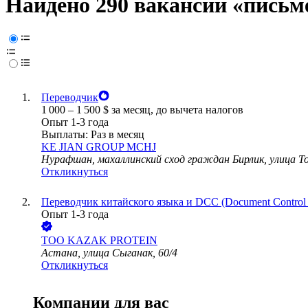
Найдено 290 вакансий
«письм
Переводчик
1 000
–
1 500
$
за месяц,
до вычета налогов
Опыт 1-3 года
Выплаты: Раз в месяц
KE JIAN GROUP MCHJ
Нурафшан, махаллинский сход граждан Бирлик, улица Т
Откликнуться
Переводчик китайского языка и DCC (Document Control 
Опыт 1-3 года
ТОО
KAZAK PROTEIN
Астана, улица Сыганак, 60/4
Откликнуться
Компании для вас