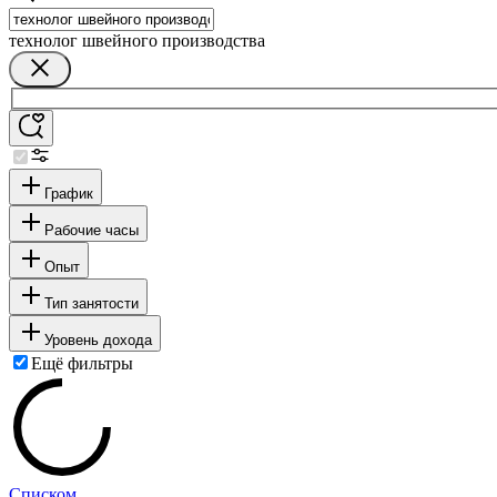
технолог швейного производства
График
Рабочие часы
Опыт
Тип занятости
Уровень дохода
Ещё фильтры
Списком