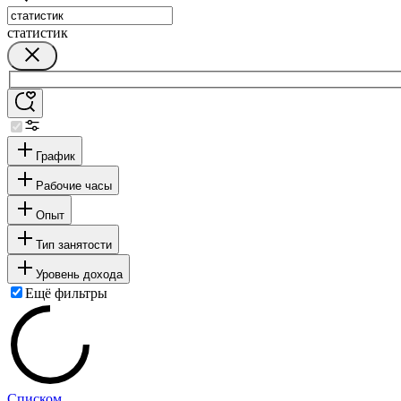
статистик
График
Рабочие часы
Опыт
Тип занятости
Уровень дохода
Ещё фильтры
Списком