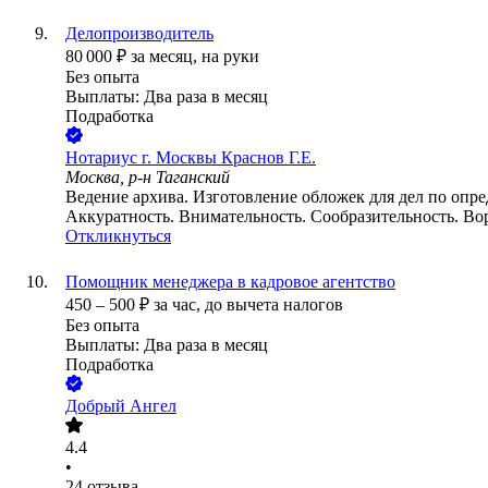
Делопроизводитель
80 000
₽
за месяц,
на руки
Без опыта
Выплаты: Два раза в месяц
Подработка
Нотариус г. Москвы Краснов Г.Е.
Москва, р-н Таганский
Ведение архива. Изготовление обложек для дел по опр
Аккуратность. Внимательность. Сообразительность. Во
Откликнуться
Помощник менеджера в кадровое агентство
450
–
500
₽
за час,
до вычета налогов
Без опыта
Выплаты: Два раза в месяц
Подработка
Добрый Ангел
4.4
•
24
отзыва