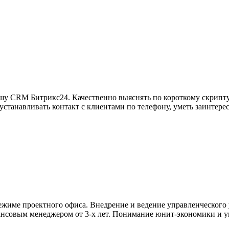
ашу СRМ Битрикс24. Качественно выяснять по короткому скрипту 
станавливать контакт с клиентами по телефону, уметь заинтересо
ежиме проектного офиса. Внедрение и ведение управленческого у
совым менеджером от 3-х лет. Понимание юнит-экономики и уме