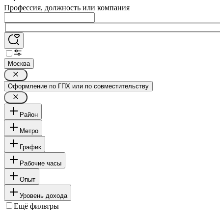
Профессия, должность или компания
Москва
Оформление по ГПХ или по совместительству
Район
Метро
График
Рабочие часы
Опыт
Уровень дохода
Ещё фильтры