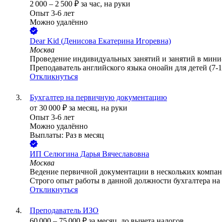
2 000
–
2 500
₽
за час,
на руки
Опыт 3-6 лет
Можно удалённо
Dear Kid (Денисова Екатерина Игоревна)
Москва
Проведение индивидуальных занятий и занятий в мини-
Преподаватель английского языка оноайн для детей (7-14
Откликнуться
Бухгалтер на первичную документацию
от
30 000
₽
за месяц,
на руки
Опыт 3-6 лет
Можно удалённо
Выплаты: Раз в месяц
ИП
Селюгина Дарья Вячеславовна
Москва
Ведение первичной документации в нескольких компаниях
Строго опыт работы в данной должности бухгалтера н
Откликнуться
Преподаватель ИЗО
60 000
–
75 000
₽
за месяц,
до вычета налогов