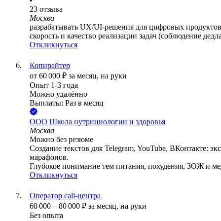
•
23
отзыва
Москва
разрабатывать UX/UI‑решения для цифровых продуктов и
скорость и качество реализации задач (соблюдение дед
Откликнуться
Копирайтер
от
60 000
₽
за месяц,
на руки
Опыт 1-3 года
Можно удалённо
Выплаты: Раз в месяц
ООО
Школа нутрициологии и здоровья
Москва
Можно без резюме
Создание текстов для Telegram, YouTube, ВКонтакте: эк
марафонов.
Глубокое понимание тем питания, похудения, ЗОЖ и мед
Откликнуться
Оператор call-центра
60 000
–
80 000
₽
за месяц,
на руки
Без опыта