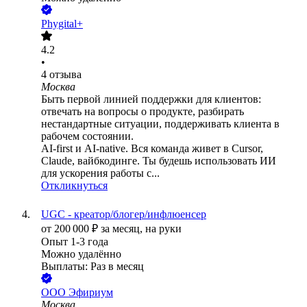
Phygital+
4.2
•
4
отзыва
Москва
Быть первой линией поддержки для клиентов:
отвечать на вопросы о продукте, разбирать
нестандартные ситуации, поддерживать клиента в
рабочем состоянии.
AI-first и AI-native. Вся команда живет в Cursor,
Claude, вайбкодинге. Ты будешь использовать ИИ
для ускорения работы с...
Откликнуться
UGC - креатор/блогер/инфлюенсер
от
200 000
₽
за месяц,
на руки
Опыт 1-3 года
Можно удалённо
Выплаты: Раз в месяц
ООО
Эфириум
Москва