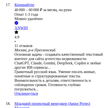
Копирайтер
40 000
–
60 000
₽
за месяц,
на руки
Опыт 1-3 года
Можно удалённо
ANWIN
4.9
•
11
отзывов
Москва, р-н Пресненский
Основная задача - создавать качественный текстовый
контент для сайта агентства недвижимости.
ChatGPT, Claude, Gemini, DeepSeek, Copilot и любые
другие ИИ-сервисы...
Грамотный русский язык. Умение писать живые,
понятные и структурированные тексты.
Внимательность к деталям, ответственность и
соблюдение сроков. Готовность глубоко
погружаться...
Откликнуться
Младший проектный менеджер (Junior Project
Manager)