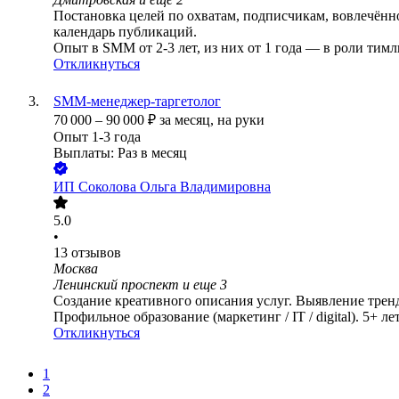
Постановка целей по охватам, подписчикам, вовлечённо
календарь публикаций.
Опыт в SMM от 2-3 лет, из них от 1 года — в роли тим
Откликнуться
SMM-менеджер-таргетолог
70 000
–
90 000
₽
за месяц,
на руки
Опыт 1-3 года
Выплаты: Раз в месяц
ИП
Соколова Ольга Владимировна
5.0
•
13
отзывов
Москва
Ленинский проспект
и еще
3
Создание креативного описания услуг. Выявление тренд
Профильное образование (маркетинг / IT / digital). 5+ ле
Откликнуться
1
2