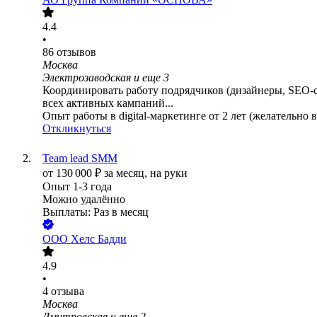
4.4
•
86
отзывов
Москва
Электрозаводская
и еще
3
Координировать работу подрядчиков (дизайнеры, SEO-сп
всех активных кампаний...
Опыт работы в digital-маркетинге от 2 лет (желательно 
Откликнуться
Team lead SMM
от
130 000
₽
за месяц,
на руки
Опыт 1-3 года
Можно удалённо
Выплаты: Раз в месяц
ООО
Хелс Бадди
4.9
•
4
отзыва
Москва
Дмитровская
и еще
2