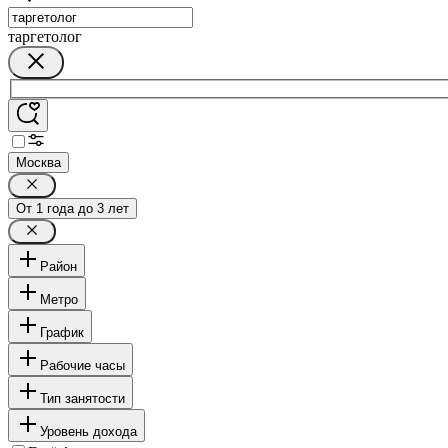
таргетолог
Москва
От 1 года до 3 лет
Район
Метро
График
Рабочие часы
Тип занятости
Уровень дохода