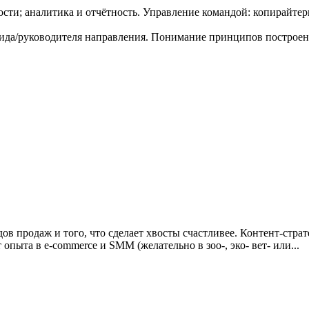
сти; аналитика и отчётность. Управление командой: копирайтер
лида/руководителя направления. Понимание принципов построени
ов продаж и того, что сделает хвосты счастливее. Контент-стра
т опыта в e-commerce и SMM (желательно в зоо-, эко- вет- или...