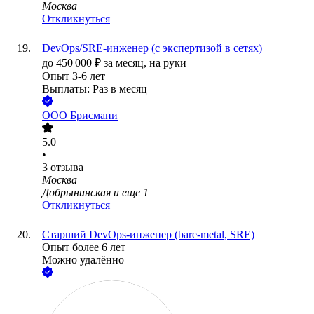
Москва
Откликнуться
DevOps/SRE-инженер (с экспертизой в сетях)
до
450 000
₽
за месяц,
на руки
Опыт 3-6 лет
Выплаты: Раз в месяц
ООО
Брисмани
5.0
•
3
отзыва
Москва
Добрынинская
и еще
1
Откликнуться
Старший DevOps-инженер (bare-metal, SRE)
Опыт более 6 лет
Можно удалённо