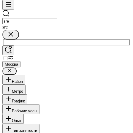
sre
Москва
Район
Метро
График
Рабочие часы
Опыт
Тип занятости