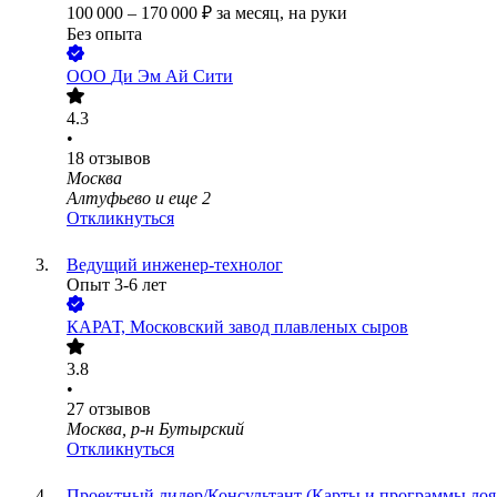
100 000
–
170 000
₽
за месяц,
на руки
Без опыта
ООО
Ди Эм Ай Сити
4.3
•
18
отзывов
Москва
Алтуфьево
и еще
2
Откликнуться
Ведущий инженер-технолог
Опыт 3-6 лет
КАРАТ, Московский завод плавленых сыров
3.8
•
27
отзывов
Москва, р-н Бутырский
Откликнуться
Проектный лидер/Консультант (Карты и программы лоя