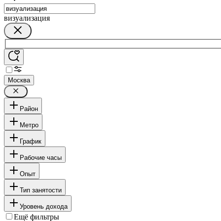
визуализация
Москва
Район
Метро
График
Рабочие часы
Опыт
Тип занятости
Уровень дохода
Ещё фильтры