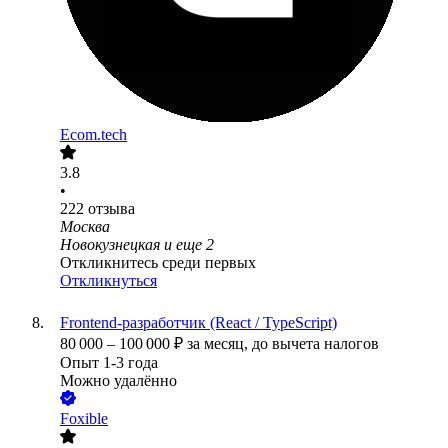
Ecom.tech
3.8
•
222
отзыва
Москва
Новокузнецкая
и еще
2
Откликнитесь среди первых
Откликнуться
Frontend-разработчик (React / TypeScript)
80 000
–
100 000
₽
за месяц,
до вычета налогов
Опыт 1-3 года
Можно удалённо
Foxible