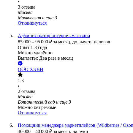
•
3
отзыва
Москва
Маяковская
и еще
3
Откликнуться
Администратор интернет-магазина
85 000
–
95 000
₽
за месяц,
до вычета налогов
Опыт 1-3 года
Можно удалённо
Выплаты: Два раза в месяц
ООО
ХЭВИ
1.3
•
2
отзыва
Москва
Ботанический сад
и еще
3
Можно без резюме
Откликнуться
Помощник менеджера маркетплейсов (Wildberries / Ozon
30 000
–
40 000
₽
за месяц,
на руки