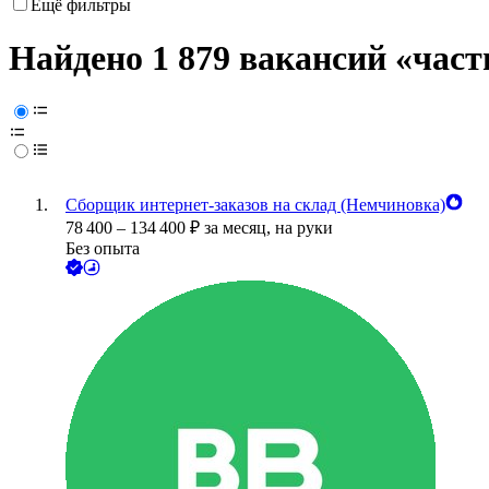
Ещё фильтры
Найдено 1 879 вакансий
«част
Сборщик интернет-заказов на склад (Немчиновка)
78 400
–
134 400
₽
за месяц,
на руки
Без опыта