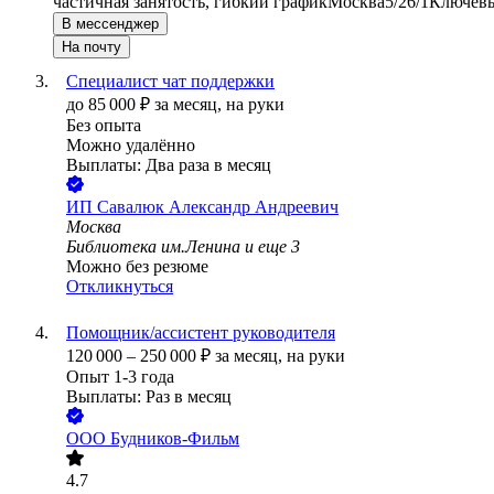
частичная занятость, гибкий график
Москва
5/2
6/1
Ключевы
В мессенджер
На почту
Специалист чат поддержки
до
85 000
₽
за месяц,
на руки
Без опыта
Можно удалённо
Выплаты: Два раза в месяц
ИП
Савалюк Александр Андреевич
Москва
Библиотека им.Ленина
и еще
3
Можно без резюме
Откликнуться
Помощник/ассистент руководителя
120 000
–
250 000
₽
за месяц,
на руки
Опыт 1-3 года
Выплаты: Раз в месяц
ООО
Будников-Фильм
4.7