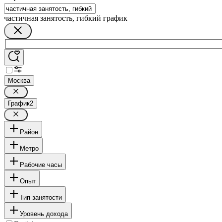
частичная занятость, гибкий график
Москва
График
2
Район
Метро
Рабочие часы
Опыт
Тип занятости
Уровень дохода