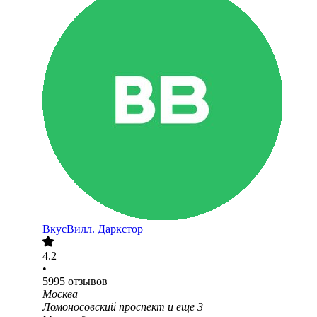
ВкусВилл. Даркстор
4.2
•
5995
отзывов
Москва
Ломоносовский проспект
и еще
3