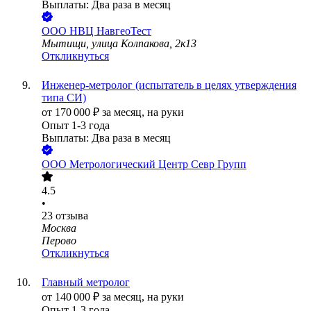
Выплаты: Два раза в месяц
ООО
НВЦ НавгеоТест
Мытищи, улица Колпакова, 2к13
Откликнуться
Инженер-метролог (испытатель в целях утверждения
типа СИ)
от
170 000
₽
за месяц,
на руки
Опыт 1-3 года
Выплаты: Два раза в месяц
ООО
Метрологический Центр Севр Групп
4.5
•
23
отзыва
Москва
Перово
Откликнуться
Главный метролог
от
140 000
₽
за месяц,
на руки
Опыт 1-3 года