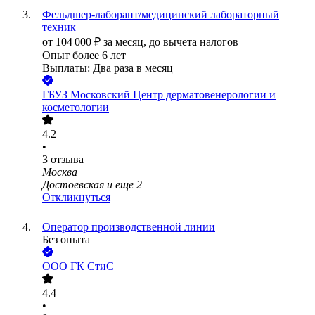
Фельдшер-лаборант/медицинский лабораторный
техник
от
104 000
₽
за месяц,
до вычета налогов
Опыт более 6 лет
Выплаты: Два раза в месяц
ГБУЗ Московский Центр дерматовенерологии и
косметологии
4.2
•
3
отзыва
Москва
Достоевская
и еще
2
Откликнуться
Оператор производственной линии
Без опыта
ООО
ГК СтиС
4.4
•