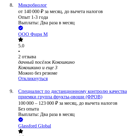
Микробиолог
от
140 000
₽
за месяц,
до вычета налогов
Опыт 1-3 года
Выплаты: Два раза в месяц
ООО
Фирн М
5.0
•
2
отзыва
дачный посёлок Кокошкино
Кокошкино
и еще
3
Можно без резюме
Откликнуться
Специалист по дистанционному контролю качества
приемки группа фрукты-овощи (ФРОВ)
100 000
–
123 000
₽
за месяц,
до вычета налогов
Без опыта
Выплаты: Два раза в месяц
Glassford Global