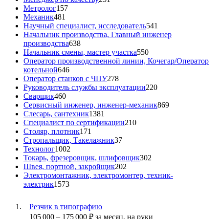
Метролог
157
Механик
481
Научный специалист, исследователь
541
Начальник производства, Главный инженер
производства
638
Начальник смены, мастер участка
550
Оператор производственной линии, Кочегар/Оператор
котельной
646
Оператор станков с ЧПУ
278
Руководитель службы эксплуатации
220
Сварщик
460
Сервисный инженер, инженер-механик
869
Слесарь, сантехник
1381
Специалист по сертификации
210
Столяр, плотник
171
Стропальщик, Такелажник
37
Технолог
1002
Токарь, фрезеровщик, шлифовщик
302
Швея, портной, закройщик
202
Электромонтажник, электромонтер, техник-
электрик
1573
Резчик в типографию
105 000
–
175 000
₽
за месяц,
на руки