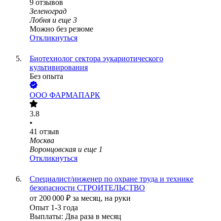
9
отзывов
Зеленоград
Лобня
и еще
3
Можно без резюме
Откликнуться
Биотехнолог сектора эукариотического
культивирования
Без опыта
ООО
ФАРМАПАРК
3.8
•
41
отзыв
Москва
Воронцовская
и еще
1
Откликнуться
Специалист/инженер по охране труда и технике
безопасности СТРОИТЕЛЬСТВО
от
200 000
₽
за месяц,
на руки
Опыт 1-3 года
Выплаты: Два раза в месяц