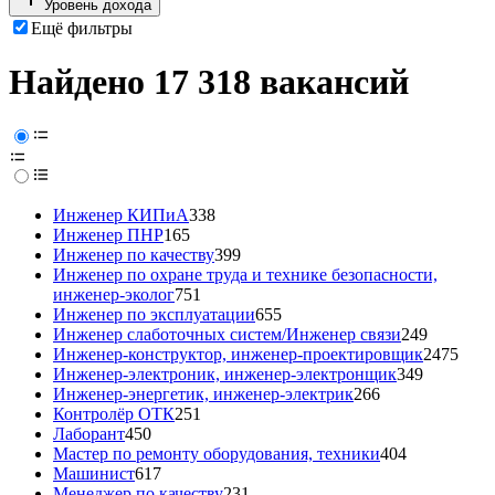
Уровень дохода
Ещё фильтры
Найдено 17 318 вакансий
Инженер КИПиА
338
Инженер ПНР
165
Инженер по качеству
399
Инженер по охране труда и технике безопасности,
инженер-эколог
751
Инженер по эксплуатации
655
Инженер слаботочных систем/Инженер связи
249
Инженер-конструктор, инженер-проектировщик
2475
Инженер-электроник, инженер-электронщик
349
Инженер-энергетик, инженер-электрик
266
Контролёр ОТК
251
Лаборант
450
Мастер по ремонту оборудования, техники
404
Машинист
617
Менеджер по качеству
231