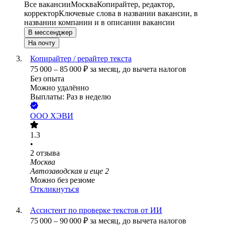
Все вакансии
Москва
Копирайтер, редактор,
корректор
Ключевые слова в названии вакансии, в
названии компании и в описании вакансии
В мессенджер
На почту
Копирайтер / рерайтер текста
75 000
–
85 000
₽
за месяц,
до вычета налогов
Без опыта
Можно удалённо
Выплаты: Раз в неделю
ООО
ХЭВИ
1.3
•
2
отзыва
Москва
Автозаводская
и еще
2
Можно без резюме
Откликнуться
Ассистент по проверке текстов от ИИ
75 000
–
90 000
₽
за месяц,
до вычета налогов