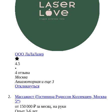
ООО
ЛаЛаЛазер
4.5
•
4
отзыва
Москва
Авиамоторная
и еще
3
Откликнуться
Массажист (Гостиница Рэдиссон Коллекшен, Москва
5*)
от
150 000
₽
за месяц,
на руки
Опыт 3-6 лет