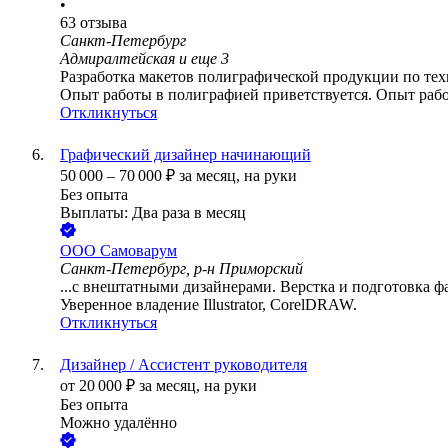
•
63
отзыва
Санкт-Петербург
Адмиралтейская
и еще
3
Разработка макетов полиграфической продукции по техн
Опыт работы в полиграфией приветствуется. Опыт рабо
Откликнуться
Графический дизайнер начинающий
50 000
–
70 000
₽
за месяц,
на руки
Без опыта
Выплаты: Два раза в месяц
ООО
Самоварум
Санкт-Петербург, р-н Приморский
...с внештатными дизайнерами. Верстка и подготовка 
Уверенное владение Illustrator, CorelDRAW.
Откликнуться
Дизайнер / Ассистент руководителя
от
20 000
₽
за месяц,
на руки
Без опыта
Можно удалённо