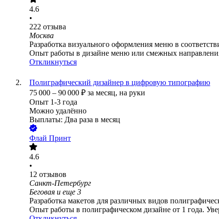
4.6
•
222
отзыва
Москва
Разработка визуального оформления меню в соответств
Опыт работы в дизайне меню или смежных направлениях 
Откликнуться
Полиграфический дизайнер в цифровую типографию
75 000
–
90 000
₽
за месяц,
на руки
Опыт 1-3 года
Можно удалённо
Выплаты: Два раза в месяц
Флай Принт
4.6
•
12
отзывов
Санкт-Петербург
Беговая
и еще
3
Разработка макетов для различных видов полиграфическ
Опыт работы в полиграфическом дизайне от 1 года. Увере
Откликнуться