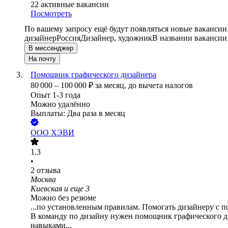
22
активные вакансии
Посмотреть
По вашему запросу ещё будут появляться новые вакансии
дизайнер
Россия
Дизайнер, художник
В названии вакансии
В мессенджер
На почту
Помощник графического дизайнера
80 000
–
100 000
₽
за месяц,
до вычета налогов
Опыт 1-3 года
Можно удалённо
Выплаты: Два раза в месяц
ООО
ХЭВИ
1.3
•
2
отзыва
Москва
Киевская
и еще
3
Можно без резюме
...по установленным правилам. Помогать дизайнеру с п
В команду по дизайну нужен помощник графического д
навыками...