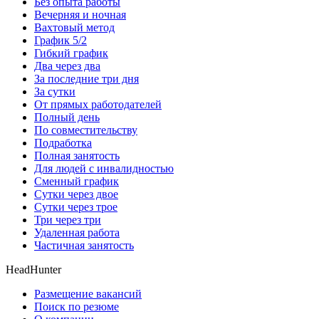
Без опыта работы
Вечерняя и ночная
Вахтовый метод
График 5/2
Гибкий график
Два через два
За последние три дня
За сутки
От прямых работодателей
Полный день
По совместительству
Подработка
Полная занятость
Для людей с инвалидностью
Сменный график
Сутки через двое
Сутки через трое
Три через три
Удаленная работа
Частичная занятость
HeadHunter
Размещение вакансий
Поиск по резюме