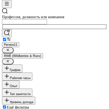
Профессия, должность или компания
Регион
11
RWB (Wildberries & Russ)
График
Рабочие часы
Опыт
Тип занятости
Уровень дохода
Ещё фильтры