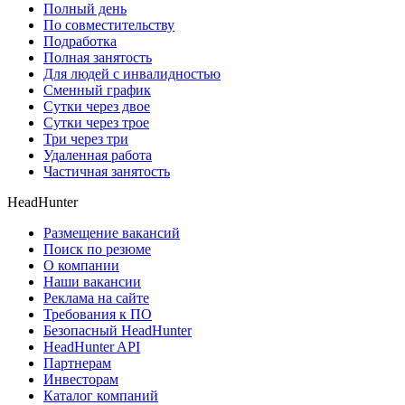
Полный день
По совместительству
Подработка
Полная занятость
Для людей с инвалидностью
Сменный график
Сутки через двое
Сутки через трое
Три через три
Удаленная работа
Частичная занятость
HeadHunter
Размещение вакансий
Поиск по резюме
О компании
Наши вакансии
Реклама на сайте
Требования к ПО
Безопасный HeadHunter
HeadHunter API
Партнерам
Инвесторам
Каталог компаний