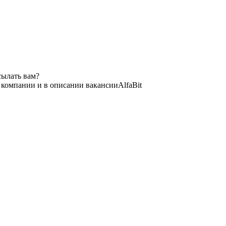
сылать вам?
и компании и в описании вакансии
AlfaBit