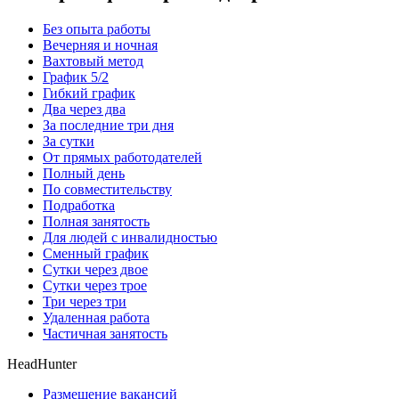
Без опыта работы
Вечерняя и ночная
Вахтовый метод
График 5/2
Гибкий график
Два через два
За последние три дня
За сутки
От прямых работодателей
Полный день
По совместительству
Подработка
Полная занятость
Для людей с инвалидностью
Сменный график
Сутки через двое
Сутки через трое
Три через три
Удаленная работа
Частичная занятость
HeadHunter
Размещение вакансий