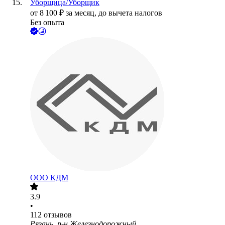
Уборщица/Уборщик
от
8 100
₽
за месяц,
до вычета налогов
Без опыта
ООО
КДМ
3.9
•
112
отзывов
Рязань, р-н Железнодорожный