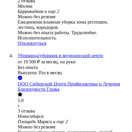
2
отзыва
Москва
Баррикадная
и еще
2
Можно без резюме
Ежедневная влажная уборка зоны ресепшен,
лестниц, коридоров.
Можно без опыта работы. Трудолюбие.
Исполнительность.
Откликнуться
Уборщица/уборщик в медицинский центр
от
19 500
₽
за месяц,
на руки
Без опыта
Выплаты: Раз в месяц
ООО
Сибирский Центр Профилактики и Лечения
Близорукости Глазка
5.0
•
3
отзыва
Новосибирск
Площадь Маркса
и еще
2
Можно без резюме