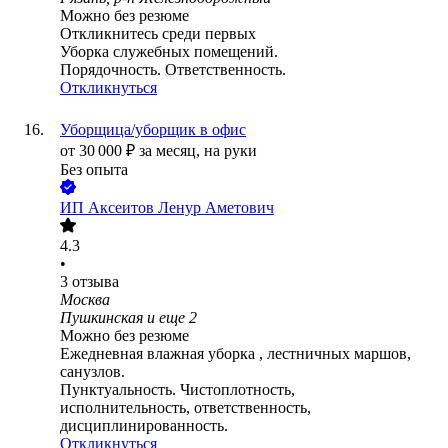
Можно без резюме
Откликнитесь среди первых
Уборка служебных помещений.
Порядочность. Ответственность.
Откликнуться
Уборщица/уборщик в офис
от
30 000
₽
за месяц,
на руки
Без опыта
ИП
Аксеитов Ленур Аметович
4.3
•
3
отзыва
Москва
Пушкинская
и еще
2
Можно без резюме
Ежедневная влажная уборка , лестничных маршов,
санузлов.
Пунктуальность. Чистоплотность,
исполнительность, ответственность,
дисциплинированность.
Откликнуться