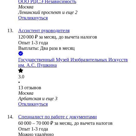
ООО
РЦСЭ Независимость
Москва
Ленинский проспект
и еще
2
Откликнуться
Ассистент руководителя
120 000
₽
за месяц,
до вычета налогов
Опыт 1-3 года
Выплаты: Два раза в месяц
Государственный Музей Изобразительных Искусств
им. А.С. Пушкина
3.0
•
13
отзывов
Москва
Арбатская
и еще
3
Откликнуться
Специалист по работе с документами
60 000
–
70 000
₽
за месяц,
до вычета налогов
Опыт 1-3 года
Можно удалённо