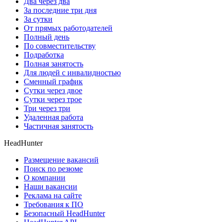
Два через два
За последние три дня
За сутки
От прямых работодателей
Полный день
По совместительству
Подработка
Полная занятость
Для людей с инвалидностью
Сменный график
Сутки через двое
Сутки через трое
Три через три
Удаленная работа
Частичная занятость
HeadHunter
Размещение вакансий
Поиск по резюме
О компании
Наши вакансии
Реклама на сайте
Требования к ПО
Безопасный HeadHunter