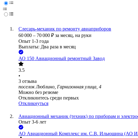
Слесарь-механик по ремонту авиаприборов
60 000
–
70 000
₽
за месяц,
на руки
Опыт 1-3 года
Выплаты: Два раза в месяц
АО
150 Авиационный ремонтный Завод
3.5
•
3
отзыва
поселок Люблино, Гарнизонная улица, 4
Можно без резюме
Откликнитесь среди первых
Откликнуться
Авиационный механик (техник) по приборам и электр
Опыт 3-6 лет
АО
Авиационный Комплекс им. С.В. Ильюшина (АО И