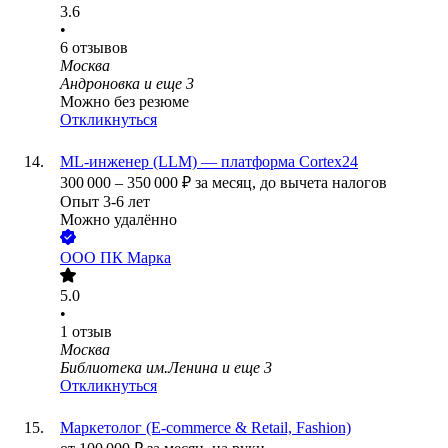
3.6
•
6
отзывов
Москва
Андроновка
и еще
3
Можно без резюме
Откликнуться
ML-инженер (LLM) — платформа Cortex24
300 000
–
350 000
₽
за месяц,
до вычета налогов
Опыт 3-6 лет
Можно удалённо
ООО
ПК Марка
5.0
•
1
отзыв
Москва
Библиотека им.Ленина
и еще
3
Откликнуться
Маркетолог (E-commerce & Retail, Fashion)