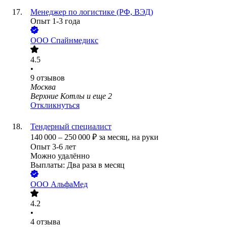
Менеджер по логистике (РФ, ВЭД)
Опыт 1-3 года
ООО
Спайнмедикс
4.5
•
9
отзывов
Москва
Верхние Котлы
и еще
2
Откликнуться
Тендерный специалист
140 000
–
250 000
₽
за месяц,
на руки
Опыт 3-6 лет
Можно удалённо
Выплаты: Два раза в месяц
ООО
АльфаМед
4.2
•
4
отзыва