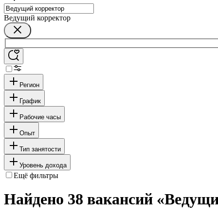
Ведущий корректор
Регион
График
Рабочие часы
Опыт
Тип занятости
Уровень дохода
Ещё фильтры
Найдено 38 вакансий
«Ведущи