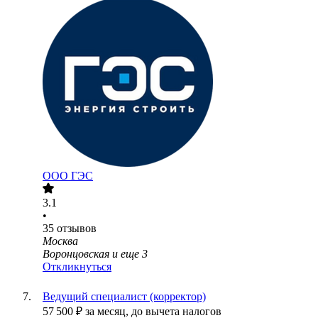
ООО
ГЭС
3.1
•
35
отзывов
Москва
Воронцовская
и еще
3
Откликнуться
Ведущий специалист (корректор)
57 500
₽
за месяц,
до вычета налогов