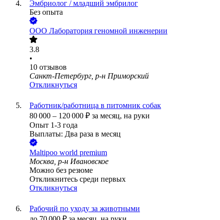
Эмбриолог / младший эмбрилог
Без опыта
ООО
Лаборатория геномной инженерии
3.8
•
10
отзывов
Санкт-Петербург, р-н Приморский
Откликнуться
Работник/работница в питомник собак
80 000
–
120 000
₽
за месяц,
на руки
Опыт 1-3 года
Выплаты: Два раза в месяц
Maltipoo world premium
Москва, р-н Ивановское
Можно без резюме
Откликнитесь среди первых
Откликнуться
Рабочий по уходу за животными
до
70 000
₽
за месяц,
на руки