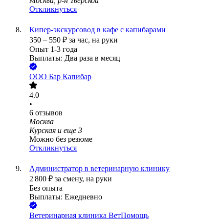
Москва, р-н Тверской
Откликнуться
Кипер-экскурсовод в кафе с капибарами
350
–
550
₽
за час,
на руки
Опыт 1-3 года
Выплаты: Два раза в месяц
ООО
Бар Капибар
4.0
•
6
отзывов
Москва
Курская
и еще
3
Можно без резюме
Откликнуться
Администратор в ветеринарную клинику
2 800
₽
за смену,
на руки
Без опыта
Выплаты: Ежедневно
Ветеринарная клиника ВетПомощь