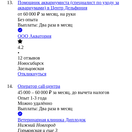
Помощник аквариумиста (специалист по уходу за
аквариумами) в Центр Дельфиния
от
60 000
₽
за месяц,
на руки
Без опыта
Выплаты: Два раза в месяц
ООО
Акватория
4.2
•
12
отзывов
Новосибирск
Заельцовская
Откликнуться
Оператор call-центра
45 000
–
60 000
₽
за месяц,
до вычета налогов
Опыт 1-3 года
Можно удалённо
Выплаты: Два раза в месяц
Ветеринарная клиника Диплодок
Нижний Новгород
Горьковская
и еще
3