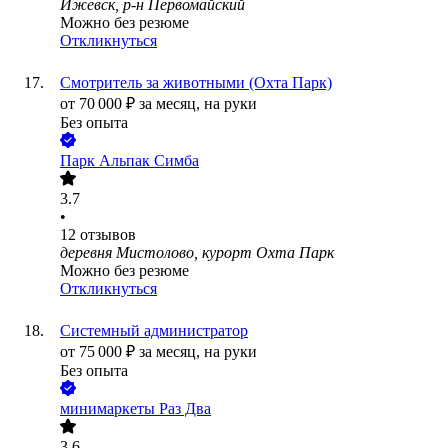
Ижевск, р-н Первомайский
Можно без резюме
Откликнуться
Смотритель за животными (Охта Парк)
от
70 000
₽
за месяц,
на руки
Без опыта
Парк Альпак Симба
3.7
•
12
отзывов
деревня Мистолово, курорт Охта Парк
Можно без резюме
Откликнуться
Системный администратор
от
75 000
₽
за месяц,
на руки
Без опыта
минимаркеты Раз Два
3.6