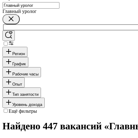
Главный уролог
Регион
График
Рабочие часы
Опыт
Тип занятости
Уровень дохода
Ещё фильтры
Найдено 447 вакансий
«Главн