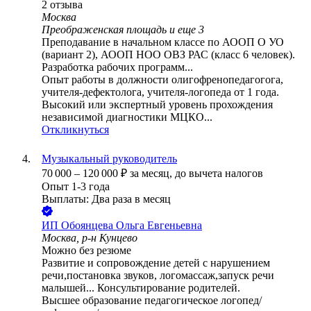
2
отзыва
Москва
Преображенская площадь
и еще
3
Преподавание в начальном классе по АООП О УО
(вариант 2), АООП НОО ОВЗ РАС (класс 6 человек).
Разработка рабочих программ...
Опыт работы в должности олигофренопедагогога,
учителя-дефектолога, учителя-логопеда от 1 года.
Высокий или экспертный уровень прохождения
независимой диагностики МЦКО...
Откликнуться
Музыкальный руководитель
70 000
–
120 000
₽
за месяц,
до вычета налогов
Опыт 1-3 года
Выплаты: Два раза в месяц
ИП
Обоянцева Ольга Евгеньевна
Москва, р-н Кунцево
Можно без резюме
Развитие и сопровождение детей с нарушением
речи,постановка звуков, логомассаж,запуск речи
малышей... Консультирование родителей.
Высшее образование педагогическое логопед/