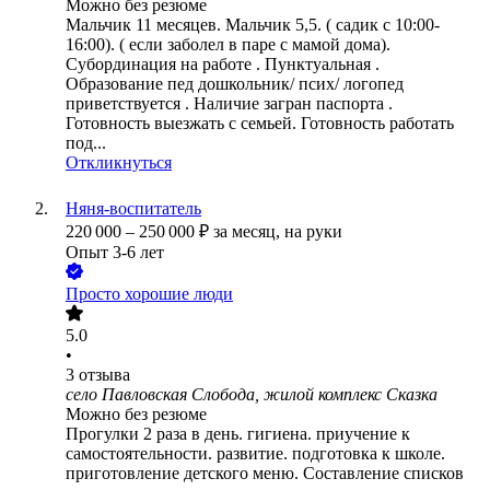
Можно без резюме
Мальчик 11 месяцев. Мальчик 5,5. ( садик с 10:00-
16:00). ( если заболел в паре с мамой дома). ️
Субординация на работе . Пунктуальная ️.
Образование пед дошкольник/ псих/ логопед
приветствуется ️. Наличие загран паспорта ️.
Готовность выезжать с семьей. Готовность работать
под...
Откликнуться
Няня-воспитатель
220 000
–
250 000
₽
за месяц,
на руки
Опыт 3-6 лет
Просто хорошие люди
5.0
•
3
отзыва
село Павловская Слобода, жилой комплекс Сказка
Можно без резюме
Прогулки 2 раза в день. ⁠гигиена. ⁠приучение к
самостоятельности. ⁠развитие. ⁠подготовка к школе. ⁠
приготовление детского меню. Составление ⁠списков