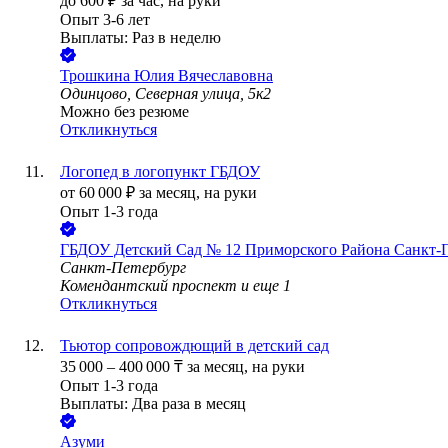
до
600
₽
за час,
на руки
Опыт 3-6 лет
Выплаты: Раз в неделю
Трошкина Юлия Вячеславовна
Одинцово, Северная улица, 5к2
Можно без резюме
Откликнуться
Логопед в логопункт ГБДОУ
от
60 000
₽
за месяц,
на руки
Опыт 1-3 года
ГБДОУ Детский Сад № 12 Приморского Района Санкт-П
Санкт-Петербург
Комендантский проспект
и еще
1
Откликнуться
Тьютор сопровождющий в детский сад
35 000
–
400 000
₸
за месяц,
на руки
Опыт 1-3 года
Выплаты: Два раза в месяц
Азуми