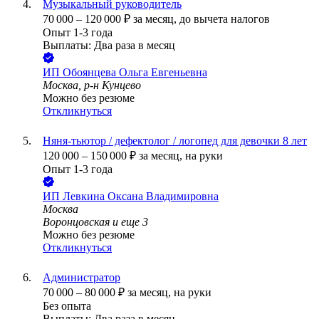
Музыкальный руководитель
70 000
–
120 000
₽
за месяц,
до вычета налогов
Опыт 1-3 года
Выплаты: Два раза в месяц
ИП
Обоянцева Ольга Евгеньевна
Москва, р-н Кунцево
Можно без резюме
Откликнуться
Няня-тьютор / дефектолог / логопед для девочки 8 лет
120 000
–
150 000
₽
за месяц,
на руки
Опыт 1-3 года
ИП
Левкина Оксана Владимировна
Москва
Воронцовская
и еще
3
Можно без резюме
Откликнуться
Администратор
70 000
–
80 000
₽
за месяц,
на руки
Без опыта
Выплаты: Два раза в месяц