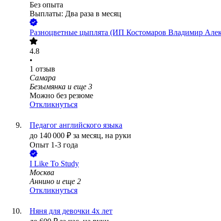
Без опыта
Выплаты: Два раза в месяц
Разноцветные цыплята (ИП Костомаров Владимир Алек
4.8
•
1
отзыв
Самара
Безымянка
и еще
3
Можно без резюме
Откликнуться
Педагог английского языка
до
140 000
₽
за месяц,
на руки
Опыт 1-3 года
I Like To Study
Москва
Аннино
и еще
2
Откликнуться
Няня для девочки 4х лет