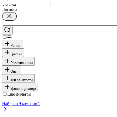
Логопед
Регион
График
Рабочие часы
Опыт
Тип занятости
Уровень дохода
Ещё фильтры
Найдено
9
компаний