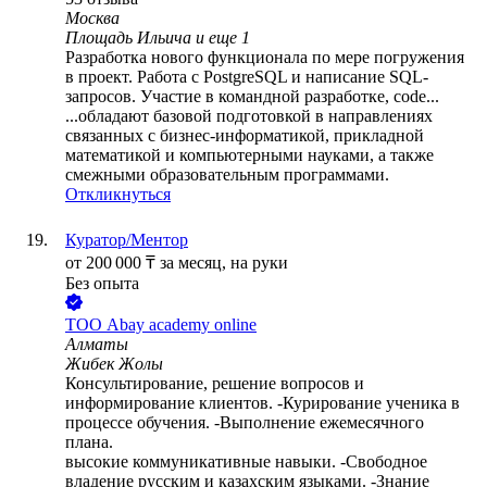
Москва
Площадь Ильича
и еще
1
Разработка нового функционала по мере погружения
в проект. Работа с PostgreSQL и написание SQL-
запросов. Участие в командной разработке, code...
...обладают базовой подготовкой в направлениях
связанных с бизнес-информатикой, прикладной
математикой и компьютерными науками, а также
смежными образовательным программами.
Откликнуться
Куратор/Ментор
от
200 000
₸
за месяц,
на руки
Без опыта
ТОО
Abay academy online
Алматы
Жибек Жолы
Консультирование, решение вопросов и
информирование клиентов. -Курирование ученика в
процессе обучения. -Выполнение ежемесячного
плана.
высокие коммуникативные навыки. -Свободное
владение русским и казахским языками. -Знание