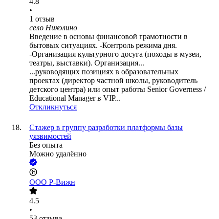
4.8
•
1
отзыв
село Николино
Введение в основы финансовой грамотности в
бытовых ситуациях. -Контроль режима дня.
-Организация культурного досуга (походы в музеи,
театры, выставки). Организация...
...руководящих позициях в образовательных
проектах (директор частной школы, руководитель
детского центра) или опыт работы Senior Governess /
Educational Manager в VIP...
Откликнуться
Стажер в группу разработки платформы базы
уязвимостей
Без опыта
Можно удалённо
ООО
Р-Вижн
4.5
•
53
отзыва