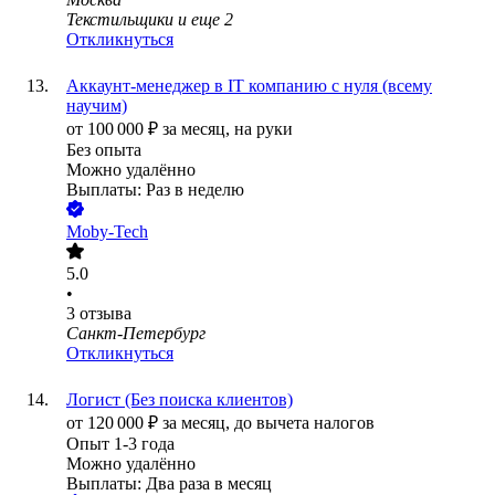
Текстильщики
и еще
2
Откликнуться
Аккаунт-менеджер в IT компанию с нуля (всему
научим)
от
100 000
₽
за месяц,
на руки
Без опыта
Можно удалённо
Выплаты: Раз в неделю
Moby-Tech
5.0
•
3
отзыва
Санкт-Петербург
Откликнуться
Логист (Без поиска клиентов)
от
120 000
₽
за месяц,
до вычета налогов
Опыт 1-3 года
Можно удалённо
Выплаты: Два раза в месяц