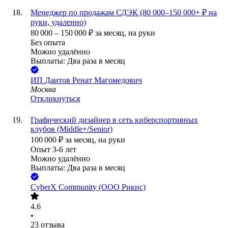
Менеджер по продажам СДЭК (80 000–150 000+ ₽ на
руки, удаленно)
80 000
–
150 000
₽
за месяц,
на руки
Без опыта
Можно удалённо
Выплаты: Два раза в месяц
ИП
Даитов Ренат Магомедович
Москва
Откликнуться
Графический дизайнер в сеть киберспортивных
клубов (Middle+/Senior)
100 000
₽
за месяц,
на руки
Опыт 3-6 лет
Можно удалённо
Выплаты: Два раза в месяц
CyberХ Community (ООО Рикис)
4.6
•
23
отзыва