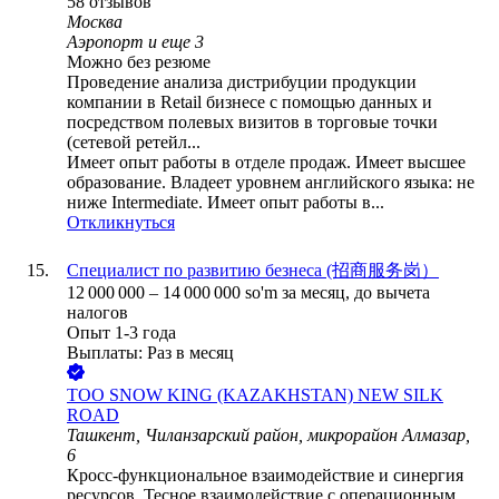
58
отзывов
Москва
Аэропорт
и еще
3
Можно без резюме
Проведение анализа дистрибуции продукции
компании в Retail бизнесе с помощью данных и
посредством полевых визитов в торговые точки
(сетевой ретейл...
Имеет опыт работы в отделе продаж. Имеет высшее
образование. Владеет уровнем английского языка: не
ниже Intermediate. Имеет опыт работы в...
Откликнуться
Специалист по развитию безнеса (招商服务岗）
12 000 000
–
14 000 000
so'm
за месяц,
до вычета
налогов
Опыт 1-3 года
Выплаты: Раз в месяц
ТОО
SNOW KING (KAZAKHSTAN) NEW SILK
ROAD
Ташкент, Чиланзарский район, микрорайон Алмазар,
6
Кросс-функциональное взаимодействие и синергия
ресурсов. Тесное взаимодействие с операционным