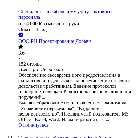
Специалист по табельному учету вахтового
персонала
от
60 000
₽
за месяц,
на руки
Опыт 1-3 года
ООО
РН-Проектирование Добыча
3.6
•
152
отзыва
Томск, р-н Ленинский
Обеспечение своевременного предоставления в
финансовый отдел заявок на перечисление полевого
довольствия работникам. Ведение протоколов
планерных совещаний, контроль сроков выполнения
поручений...
Высшее образование по направлению "Экономика",
"Управление персоналом", "Кадровое
делопроизводство". Продвинутый пользователь MS
Office - Excel, Word. Навыки работы в 1C...
Откликнуться
Территориальный менеджер по Республике