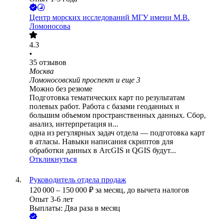
Центр морских исследований МГУ имени М.В.
Ломоносова
4.3
•
35
отзывов
Москва
Ломоносовский проспект
и еще
3
Можно без резюме
Подготовка тематических карт по результатам
полевых работ. Работа с базами геоданных и
большим объемом пространственных данных. Сбор,
анализ, интерпретация и...
одна из регулярных задач отдела — подготовка карт
в атласы. Навыки написания скриптов для
обработки данных в ArcGIS и QGIS будут...
Откликнуться
Руководитель отдела продаж
120 000
–
150 000
₽
за месяц,
до вычета налогов
Опыт 3-6 лет
Выплаты: Два раза в месяц