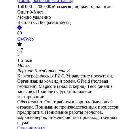
(горнодобывающая отрасль)
150 000
–
200 000
₽
за месяц,
до вычета налогов
Опыт 3-6 лет
Можно удалённо
Выплаты: Два раза в месяц
OwlWeb
4.7
•
1
отзыв
Москва
Верхние Лихоборы
и еще
3
Картографическая ГИС. Управление проектами.
Организация команд и ролей. GField (полевая
геология). Magicore (анализ керна). Геос (анализ
запасов). Проводить функциональное
тестирование...
Обязательно. Опыт работы в горнодобывающей
отрасли. Понимание производственных процессов
предприятия. Понимание работы геологов,
маркшейдеров, инженеров или производственных
служб.
Откликнуться