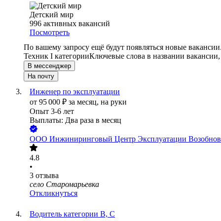
Детский мир
996
активных вакансий
Посмотреть
По вашему запросу ещё будут появляться новые вакансии
Техник I категории
Ключевые слова в названии вакансии,
В мессенджер
На почту
Инженер по эксплуатации
от
95 000
₽
за месяц,
на руки
Опыт 3-6 лет
Выплаты: Два раза в месяц
ООО
Инжиниринговый Центр Эксплуатации Возобнов
4.8
•
3
отзыва
село Старомарьевка
Откликнуться
Водитель категории B, C