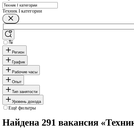
Техник I категории
Регион
График
Рабочие часы
Опыт
Тип занятости
Уровень дохода
Ещё фильтры
Найдена 291 вакансия
«Техник